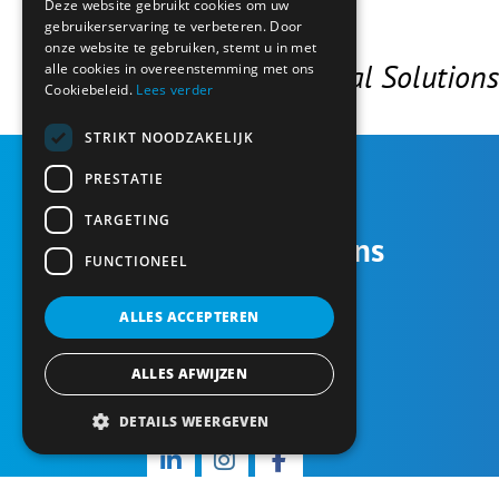
Deze website gebruikt cookies om uw
RA'Quel
gebruikerservaring te verbeteren. Door
onze website te gebruiken, stemt u in met
Leading Financial Solutions
alle cookies in overeenstemming met ons
Cookiebeleid.
Lees verder
STRIKT NOODZAKELIJK
PRESTATIE
TARGETING
Contactgegevens
FUNCTIONEEL
Friendshipring 20
ALLES ACCEPTEREN
2631 ME Nootdorp
Tel.: 085 4019624
ALLES AFWIJZEN
info@ra-quel.nl
DETAILS WEERGEVEN