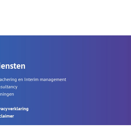
iensten
achering en Interim management
sultancy
iningen
vacyverklaring
claimer