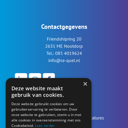
Contactgegevens
Friendshipring 20
2631 ME Nootdorp
Tel.: 085 4019624
info@ra-quel.nl
×
Deze website maakt
gebruik van cookies.
Werken bij...
Deze website gebruikt cookies om uw
gebruikerservaring te verbeteren. Door
onze website te gebruiken, stemt u in met
Bekijk overzicht opdrachten en vacatures
alle cookies in overeenstemming met ons
Cookiebeleid.
Lees verder