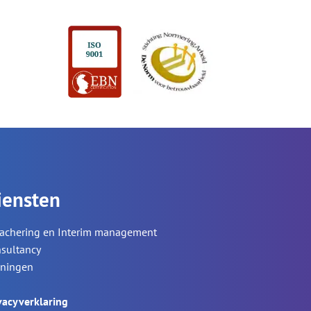
iensten
achering en Interim management
sultancy
iningen
vacyverklaring