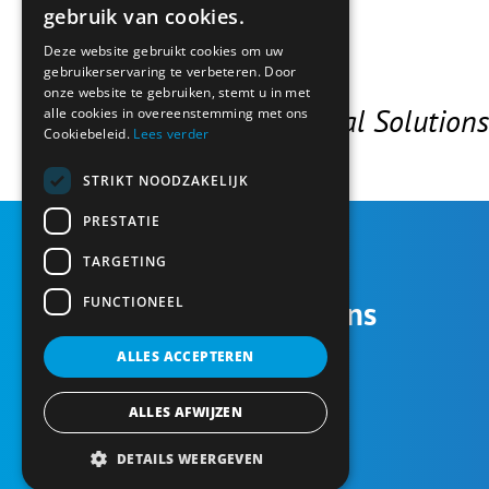
gebruik van cookies.
Deze website gebruikt cookies om uw
RA'Quel
gebruikerservaring te verbeteren. Door
onze website te gebruiken, stemt u in met
Leading Financial Solutions
alle cookies in overeenstemming met ons
Cookiebeleid.
Lees verder
STRIKT NOODZAKELIJK
PRESTATIE
TARGETING
FUNCTIONEEL
Contactgegevens
ALLES ACCEPTEREN
Friendshipring 20
2631 ME Nootdorp
ALLES AFWIJZEN
Tel.: 085 4019624
info@ra-quel.nl
DETAILS WEERGEVEN