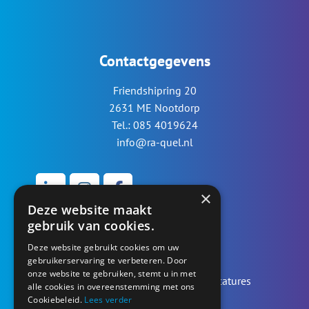
Contactgegevens
Friendshipring 20
2631 ME Nootdorp
Tel.: 085 4019624
info@ra-quel.nl
×
Deze website maakt
gebruik van cookies.
Werken bij...
Deze website gebruikt cookies om uw
gebruikerservaring te verbeteren. Door
onze website te gebruiken, stemt u in met
Bekijk overzicht opdrachten en vacatures
alle cookies in overeenstemming met ons
Cookiebeleid.
Lees verder