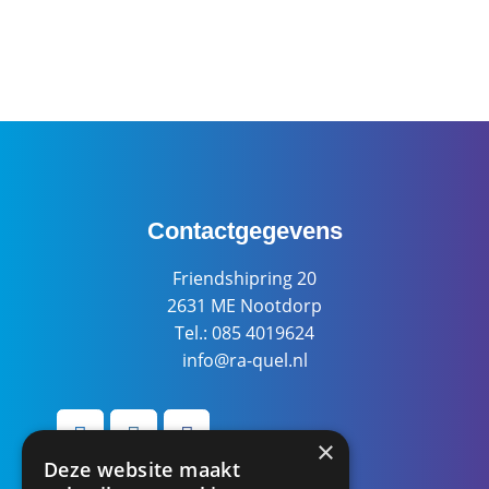
Contactgegevens
Friendshipring 20
2631 ME Nootdorp
Tel.: 085 4019624
info@ra-quel.nl
×
Deze website maakt