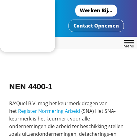
Header
Door
Ra'Quel
Rechts
Werken Bij...
naar
de
Contact Opnemen
hoofd
inhoud
NEN 4400-1
RA’Quel B.V. mag het keurmerk dragen van
het
Register Normering Arbeid
(SNA) Het SNA-
keurmerk is het keurmerk voor alle
ondernemingen die arbeid ter beschikking stellen
zoals uitzendondernemingen, detacherings-en