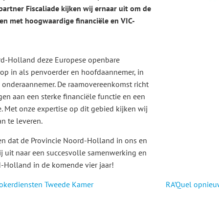
rtner Fiscaliade kijken wij ernaar uit om de
nen met hoogwaardige financiële en VIC-
rd-Holland deze Europese openbare
rop in als penvoerder en hoofdaannemer, in
s onderaannemer. De raamovereenkomst richt
gen aan een sterke financiële functie en een
. Met onze expertise op dit gebied kijken wij
n te leveren.
en dat de Provincie Noord-Holland in ons en
ij uit naar een succesvolle samenwerking en
-Holland in de komende vier jaar!
 brokerdiensten Tweede Kamer
RA’Quel opnieuw