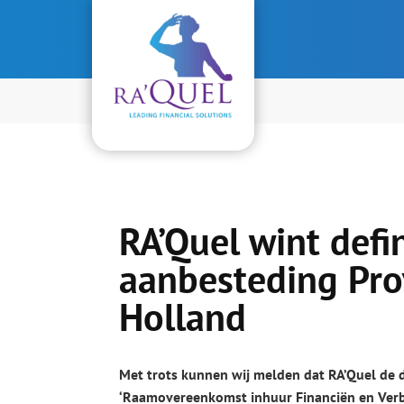
Header
Door
Ra'Quel
Rechts
naar
de
hoofd
inhoud
RA’Quel wint defi
aanbesteding Pro
Holland
Met trots kunnen wij melden dat RA’Quel de 
‘Raamovereenkomst inhuur Financiën en Verbi