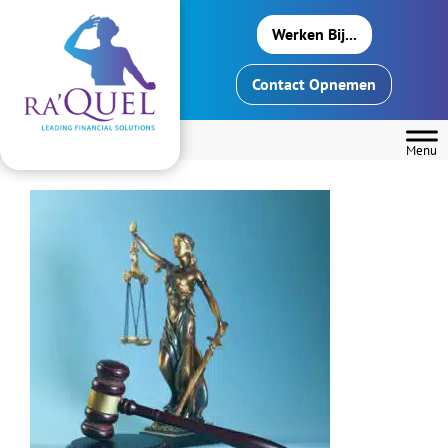
Header
Door
Ra'Quel
Rechts
Werken Bij...
naar
de
Contact Opnemen
hoofd
inhoud