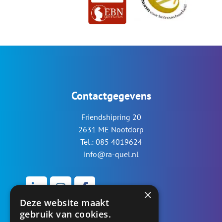
Contactgegevens
Friendshipring 20
2631 ME Nootdorp
Tel.: 085 4019624
info@ra-quel.nl
×
Deze website maakt
gebruik van cookies.
Werken bij...